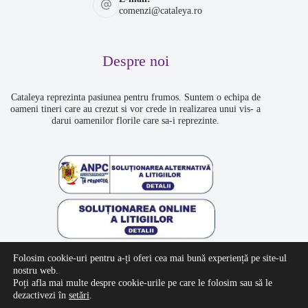
comenzi@cataleya.ro
Despre noi
Cataleya reprezinta pasiunea pentru frumos. Suntem o echipa de
oameni tineri care au crezut si vor crede in realizarea unui vis- a
darui oamenilor florile care sa-i reprezinte.
Folosim cookie-uri pentru a-ți oferi cea mai bună experiență pe site-ul
nostru web.
Facebook
Poți afla mai multe despre cookie-urile pe care le folosim sau să le
Copyright Cataleya ©2026 Designed by
&WEB
dezactivezi în
setări
.