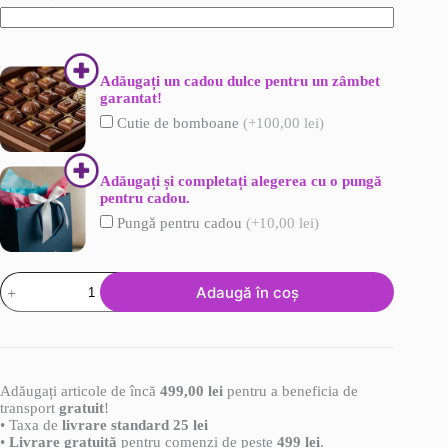
Adǎugați un cadou dulce pentru un zâmbet
garantat!
Cutie de bomboane
(+100,00 lei)
Adǎugați și completați alegerea cu o pungă
pentru cadou.
Pungǎ pentru cadou
(+10,00 lei)
Cantitate
Adaugă în coș
Aranjament
mirositor
Adăugați articole de încă
499,00
lei
pentru a beneficia de
transport
gratuit
!
• Taxa de
livrare standard 25 lei
•
Livrare gratuită
pentru comenzi de peste
499 lei
.