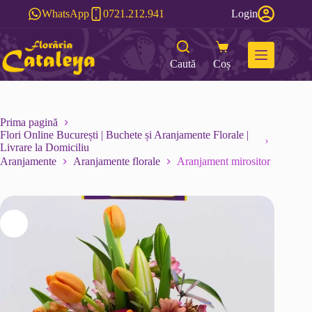
Sari
WhatsApp
0721.212.941
Login
la
conținut
Caută
Coș
Prima pagină
Flori Online București | Buchete și Aranjamente Florale |
Livrare la Domiciliu
Aranjamente
Aranjamente florale
Aranjament mirositor