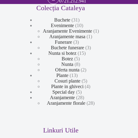
0721.212.941
Colecția Cataleya
31
Buchete
31
de
10
Evenimente
10
produse
produse
1
Aranjamente Evenimente
1
1
produs
Aranjamente masa
1
3
produs
Funerare
3
produse
3
Buchete funerare
3
15
produse
Nunta si botez
15
5
produse
Botez
5
produse
8
Nunta
8
produse
2
Oferta nunta
2
13
produse
Plante
13
produse
5
Cosuri plante
5
produse
4
Plante in ghiveci
4
5
produse
Special day
5
produse
28
Aranjamente
28
de
28
Aranjamente florale
28
produse
de
produse
Linkuri Utile