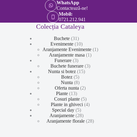
WhatsApp
Contacteazǎ-ne!
Mobil:
0721.212.941
Colecția Cataleya
31
Buchete
31
de
10
Evenimente
10
produse
produse
1
Aranjamente Evenimente
1
1
produs
Aranjamente masa
1
3
produs
Funerare
3
produse
3
Buchete funerare
3
15
produse
Nunta si botez
15
5
produse
Botez
5
produse
8
Nunta
8
produse
2
Oferta nunta
2
13
produse
Plante
13
produse
5
Cosuri plante
5
produse
4
Plante in ghiveci
4
5
produse
Special day
5
produse
28
Aranjamente
28
de
28
Aranjamente florale
28
produse
de
produse