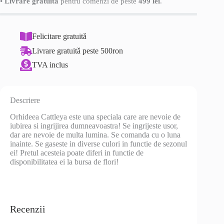
•
Livrare gratuită
pentru comenzi de peste
499 lei
.
Felicitare gratuitǎ
Livrare gratuitǎ peste 500ron
TVA inclus
Descriere
Orhideea Cattleya este una speciala care are nevoie de
iubirea si ingrijirea dumneavoastra! Se ingrijeste usor,
dar are nevoie de multa lumina. Se comanda cu o luna
inainte. Se gaseste in diverse culori in functie de sezonul
ei! Pretul acesteia poate diferi in functie de
disponibilitatea ei la bursa de flori!
Recenzii