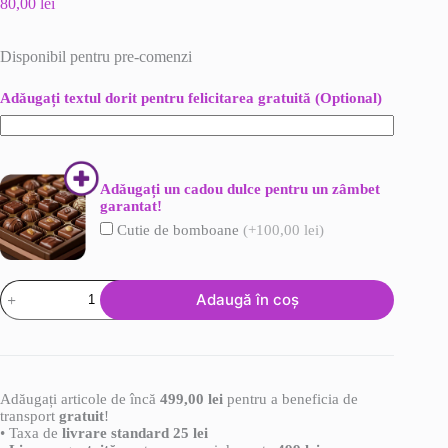
80,00
lei
Disponibil pentru pre-comenzi
Adǎugați textul dorit pentru felicitarea gratuită (Optional)
Adǎugați un cadou dulce pentru un zâmbet
garantat!
Cutie de bomboane
(+100,00 lei)
Cantitate
Adaugă în coș
Orhidee
Cattleya
Adăugați articole de încă
499,00
lei
pentru a beneficia de
transport
gratuit
!
• Taxa de
livrare standard 25 lei