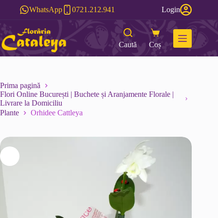
Sari
WhatsApp
0721.212.941
Login
la
conținut
Caută
Coș
Prima pagină
Flori Online București | Buchete și Aranjamente Florale |
Livrare la Domiciliu
Plante
Orhidee Cattleya