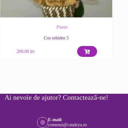
Plante
Cos orhidee 5
200,00
lei
Ai nevoie de ajutor? Contacteazǎ-ne!
E-mail:
comenzi@cataleya.ro